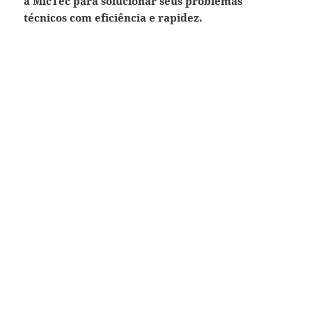
a MicTec para solucionar seus problemas
técnicos com eficiência e rapidez.
‍